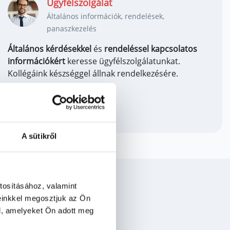
Ügyfélszolgálat
Általános információk, rendelések,
panaszkezelés
Általános kérdésekkel
és
rendeléssel kapcsolatos
információkért
keresse ügyfélszolgálatunkat.
Kollégáink készséggel állnak rendelkezésére.
+36 1 464 7030
info@wienerberger.hu
A sütikről
tosításához, valamint
einkkel megosztjuk az Ön
l, amelyeket Ön adott meg