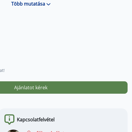
Több mutatása
ház körüli utak
at!
k és parkolók
Ajánlatot kérek
állósága a termékszabvány legszigorúbb követelményeit
Kapcsolatfelvétel