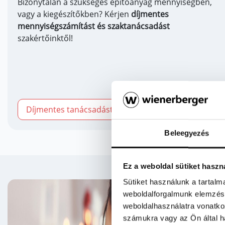
Bizonytalan a szükséges építőanyag mennyiségben,
vagy a kiegészítőkben? Kérjen
díjmentes
mennyiségszámítást és szaktanácsadást
szakértőinktől!
Díjmentes tanácsadást kérek
Beleegyezés
Ez a weboldal sütiket haszn
Sütiket használunk a tartal
weboldalforgalmunk elemzésé
weboldalhasználatra vonatko
számukra vagy az Ön által ha