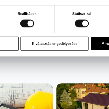
eliratkozás
velünkre, ha szeretne első kézből értesülni promócióinkról, ú
Beállítások
Statisztikai
 tanácsokról.
Kiválasztás engedélyezése
Min