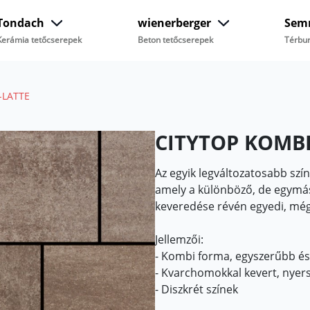
Tondach
wienerberger
Sem
Kerámia tetőcserepek
Beton tetőcserepek
Térbur
-LATTE
CITYTOP KOMBI
Az egyik legváltozatosabb szín
amely a különböző, de egymás
keveredése révén egyedi, mégis
Jellemzői:
- Kombi forma, egyszerűbb és
- Kvarchomokkal kevert, nyers
- Diszkrét színek
- Nagy variálhatóság, változa