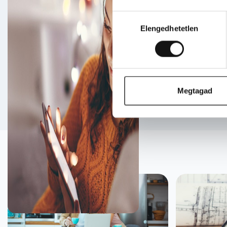
Hírlevél f
Hozzájárulás
Iratkozzon fel hírle
Elengedhetetlen
kiválasztása
kapcsolatos hasznos
Feliratkozom
Megtagad
Szolgáltatásaink