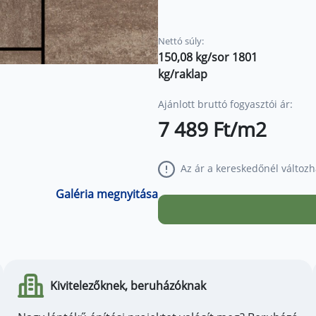
- Fagyálló, sóálló
- Maximális terhelhetőség
Nettó súly:
150,08 kg/sor 1801
Méretek soronként:
kg/raklap
- 12 db 10 x 20 x 6 cm
- 9 db 20 x 20 x 6 cm
Ajánlott bruttó fogyasztói ár:
- 8 db 30 x 20 x 6 cm
7 489 Ft/m2
Alkalmazása:
- teraszok, térköves udvarok, 
Az ár a kereskedőnél változh
- autóbeállók, garázsbejárato
Galéria megnyitása
- előterek és belső udvarok
A termék kopásállósága, fagy
elégíti ki.
Kivitelezőknek, beruházóknak