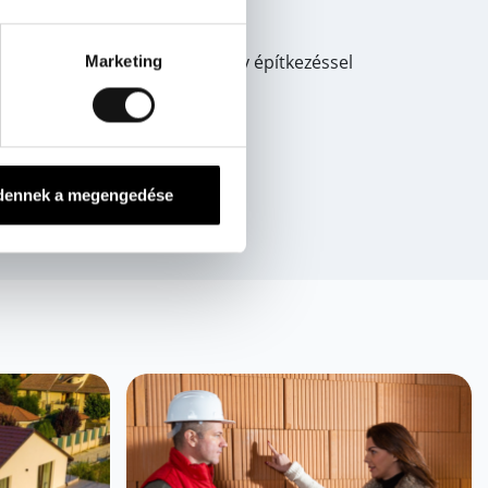
jdonságainkról, híreinkről, vagy építkezéssel
Marketing
dennek a megengedése