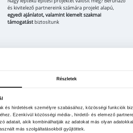
Nagy léptékű építési projektet valósít meg? Beruházó
és kivitelező partnereink számára projekt alapú,
egyedi ajánlatot, valamint kiemelt szakmai
támogatást
biztosítunk
Egyedi ajánlatot kérek
Részletek
ál
mak és hirdetések személyre szabásához, közösségi funkciók biz
hez. Ezenkívül közösségi média-, hirdető- és elemező partner
zó adatait, akik kombinálhatják az adatokat más olyan adatokka
sznált más szolgáltatásokból gyűjtöttek.