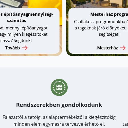
s építőanyagmennyiség-
Mesterház progr
számítás
Csatlakozz programunkba é
d, mennyi építőanyagot
a tagoknak járó előnyöket,
vagy milyen kiegészítőket
segítséget!
álassz? Segítünk!
Tovább
Mesterház
Rendszerekben gondolkodunk
Falazattól a tetőig, az alaptermékektől a kiegészítőkig
minden elem egymásra tervezve érhető el.
ta