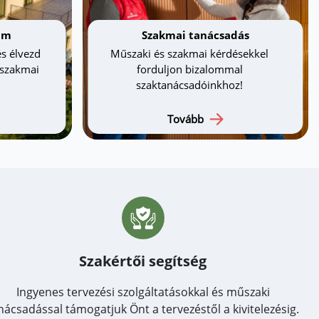
am
Szakmai tanácsadás
s élvezd
Műszaki és szakmai kérdésekkel
 szakmai
forduljon bizalommal
szaktanácsadóinkhoz!
Tovább
Szakértői segítség
Ingyenes tervezési szolgáltatásokkal és műszaki
nácsadással támogatjuk Önt a tervezéstől a kivitelezésig.