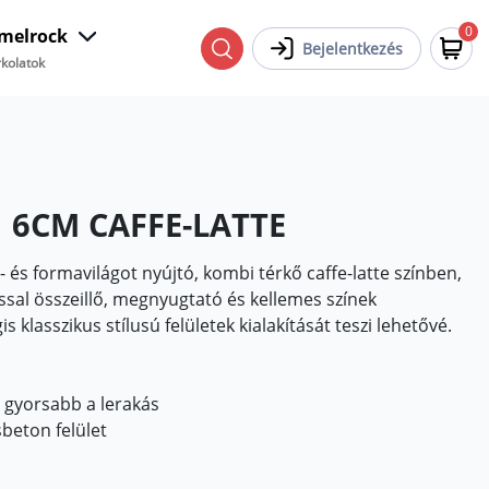
0
melrock
Bejelentkezés
kolatok
 6CM CAFFE-LATTE
- és formavilágot nyújtó, kombi térkő caffe-latte színben,
sal összeillő, megnyugtató és kellemes színek
 klasszikus stílusú felületek kialakítását teszi lehetővé.
 gyorsabb a lerakás
beton felület
tos térkő minták