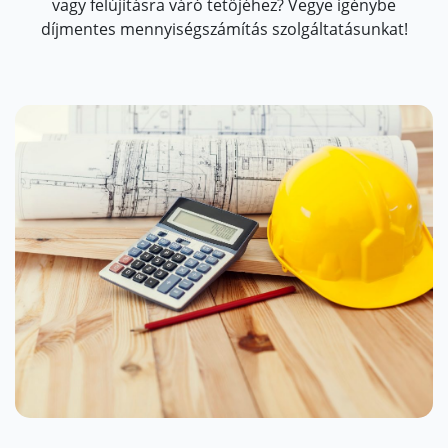
vagy felújításra váró tetőjéhez? Vegye igénybe
díjmentes mennyiségszámítás szolgáltatásunkat!