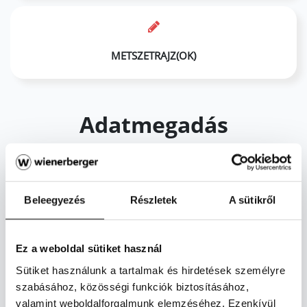
METSZETRAJZ(OK)
Adatmegadás
Foglalkozás (Adatfeltöltést végző személy)*
Beleegyezés
Részletek
A sütikről
Vezetéknév*
Ez a weboldal sütiket használ
Sütiket használunk a tartalmak és hirdetések személyre
Keresztnév*
szabásához, közösségi funkciók biztosításához,
valamint weboldalforgalmunk elemzéséhez. Ezenkívül