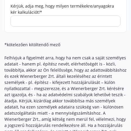
Kérjük, adja meg, hogy milyen termékekre/anyagokra
kér kalkulációt!*
*kötelezően kitöltendő mező
Felhívjuk a figyelmét arra, hogy ha nem csak a saját személyes
adatait - hanem pl. építész nevét, elérhetőségét is - közli,
továbbítja, akkor az Ön felelőssége, hogy az adattovábbításhoz
és ezek Wienerberger Zrt. általi kezeléséhez az érintett
személyek - pl. építész - kifejezett hozzájárulását – külön
nyilatkozattal - megszerezze, és a Wienerberger Zrt. kérésére
azt igazolja, és - ha az adatvédelmi szabályok lehetővé teszik -
átadja. Kérjük, kizárólag akkor továbbítsa más személyek
adatait, ha ezen személyek adataira szükség van - különösen
adatszolgáltatás miatt - a mennyiségszámításhoz. A
Wienerberger Zrt., amíg kétség nem merül fel, vélelmezi, hogy
a jogszerű hozzájárulás rendelkezésre áll. Ha a hozzájárulás