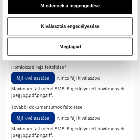
Mindennek a megengedése
Maximum fájl méret 5MB. Engedélyezett bővítmények
jpeg,jpg,pdf,png,tiff.
Kiválasztás engedélyezése
Metszetek feltöltése*
fájl kiválasztása
Nincs fájl kiválasztva
Megtagad
Maximum fájl méret 5MB. Engedélyezett bővítmények
jpeg,jpg,pdf,png,tiff.
Homlokzati rajz feltöltése*
fájl kiválasztása
Nincs fájl kiválasztva
Maximum fájl méret 5MB. Engedélyezett bővítmények
jpeg,jpg,pdf,png,tiff.
További dokumentumok feltöltése
fájl kiválasztása
Nincs fájl kiválasztva
Maximum fájl méret 5MB. Engedélyezett bővítmények
jpeg,jpg,pdf,png,tiff.