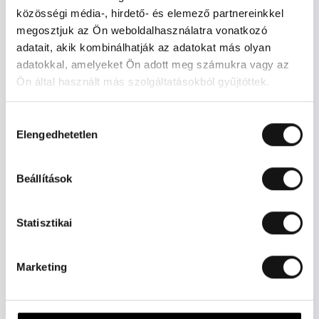
közösségi média-, hirdető- és elemező partnereinkkel
megosztjuk az Ön weboldalhasználatra vonatkozó
E-mail cím*
adatait, akik kombinálhatják az adatokat más olyan
adatokkal, amelyeket Ön adott meg számukra vagy az
Ön által használt más szolgáltatásokból gyűjtöttek.
Telefonszám (pl. +36301234567)*
Hozzájárulás
Elengedhetetlen
kiválasztása
Építkezés irányítószáma*
Beállítások
Mikorra van szüksége az építőanyagra?*
Statisztikai
Marketing
Alaprajz feltöltése*
fájl kiválasztása
Nincs fájl kiválasztva