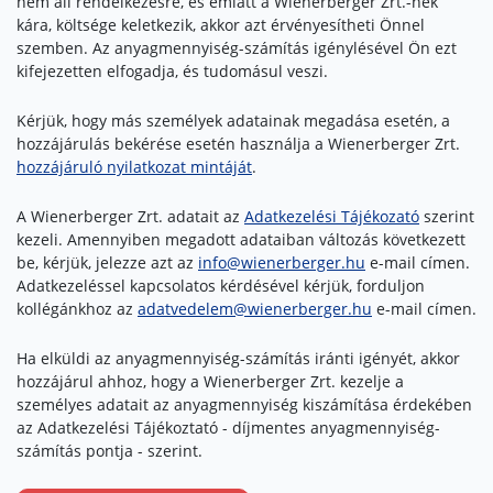
nem áll rendelkezésre, és emiatt a Wienerberger Zrt.-nek
kára, költsége keletkezik, akkor azt érvényesítheti Önnel
szemben. Az anyagmennyiség-számítás igénylésével Ön ezt
kifejezetten elfogadja, és tudomásul veszi.
Kérjük, hogy más személyek adatainak megadása esetén, a
hozzájárulás bekérése esetén használja a Wienerberger Zrt.
hozzájáruló nyilatkozat mintáját
.
A Wienerberger Zrt. adatait az
Adatkezelési Tájékozató
szerint
kezeli. Amennyiben megadott adataiban változás következett
be, kérjük, jelezze azt az
info@wienerberger.hu
e-mail címen.
Adatkezeléssel kapcsolatos kérdésével kérjük, forduljon
kollégánkhoz az
adatvedelem@wienerberger.hu
e-mail címen.
Ha elküldi az anyagmennyiség-számítás iránti igényét, akkor
hozzájárul ahhoz, hogy a Wienerberger Zrt. kezelje a
személyes adatait az anyagmennyiség kiszámítása érdekében
az Adatkezelési Tájékoztató - díjmentes anyagmennyiség-
számítás pontja - szerint.