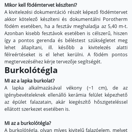
Mikor kell födémtervet készíteni?
A kivitelezési dokumentáció részét képező födémtervet
akkor kötelező készíteni és dokumentálni Porotherm
födém esetében, ha a fesztáv meghaladja az 5,40 m-t.
Azonban kisebb fesztávok esetében is célszerű, hiszen
így a pontos gerenda és béléstest szükségletet meg
lehet állapítani, ill. később a kivitelezés alatti
félreértéseket is el lehet kerülni. A födém pontos
megtervezéséhez kérje tervezője segítségét.
Burkolótégla
Mi az a lapka burkolat?
A lapka alkalmazásával vékony (~1 cm), de az
igénybevételeknek ellenálló kerámia felület képezhető
az épület falazatain, akár kiegészítő hőszigeteléssel
ellátott szerkezet esetében is.
Mi az a burkolótégla?
A burkolótégla, olyan míves kivitelű falazóelem, melyet