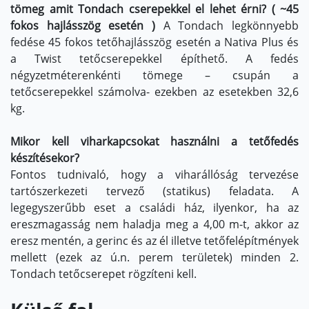
tömeg amit Tondach cserepekkel el lehet érni? ( ~45
fokos hajlásszög esetén )
A Tondach legkönnyebb
fedése 45 fokos tetőhajlásszög esetén a Nativa Plus és
a Twist tetőcserepekkel építhető. A fedés
négyzetméterenkénti tömege – csupán a
tetőcserepekkel számolva- ezekben az esetekben 32,6
kg.
Mikor kell viharkapcsokat használni a tetőfedés
készítésekor?
Fontos tudnivaló, hogy a viharállóság tervezése
tartószerkezeti tervező (statikus) feladata. A
legegyszerűbb eset a családi ház, ilyenkor, ha az
ereszmagasság nem haladja meg a 4,00 m-t, akkor az
eresz mentén, a gerinc és az él illetve tetőfelépítmények
mellett (ezek az ú.n. perem területek) minden 2.
Tondach tetőcserepet rögzíteni kell.