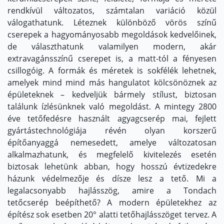
rendkívül változatos, számtalan variáció közül
válogathatunk. Léteznek különböző vörös színű
cserepek a hagyományosabb megoldások kedvelőinek,
de választhatunk valamilyen modern, akár
extravagánsszínű cserepet is, a matt-tól a fényesen
csillogóig. A formák és méretek is sokfélék lehetnek,
amelyek mind mind más hangulatot kölcsönöznek az
épületeknek – kedveljük bármely stílust, biztosan
találunk ízlésünknek való megoldást. A mintegy 2800
éve tetőfedésre használt agyagcserép mai, fejlett
gyártástechnológiája révén olyan korszerű
építőanyaggá nemesedett, amelye változatosan
alkalmazhatunk, és megfelelő kivitelezés esetén
biztosak lehetünk abban, hogy hosszú évtizedekre
házunk védelmezője és dísze lesz a tető. Mi a
legalacsonyabb hajlásszög, amire a Tondach
tetőcserép beépíthető? A modern épületekhez az
építész sok esetben 20° alatti tetőhajlásszöget tervez. A