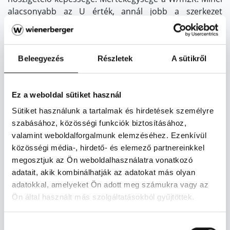
alacsonyabb az U érték, annál jobb a szerkezet
hőszigetelő képessége. Tégláinkat U értékük alapján
energetikai osztályokba soroltuk, amely megkönnyíti a
termékek összehasonlítását. Ha téglaválasztás előtt
Beleegyezés
Részletek
A sütikről
állunk, érdemes a termék ára mellett a hőszigetelő
képességét, az U értékét is figyelembe venni, és a
termékeket ez alapján összehasonlítani.
Ez a weboldal sütiket használ
Mitől függ a téglák hőszigetelő képessége?
Sütiket használunk a tartalmak és hirdetések személyre
A hőszigetelő képesség a tégla falvastagságától, a belső
szabásához, közösségi funkciók biztosításához,
üregszerkezetétől, és a gyártáshoz felhasznált
valamint weboldalforgalmunk elemzéséhez. Ezenkívül
agyagkeverék összetételétől függ.
közösségi média-, hirdető- és elemező partnereinkkel
megosztjuk az Ön weboldalhasználatra vonatkozó
Mitől jobb hőszigetelő képességű az okos tégla?
adatait, akik kombinálhatják az adatokat más olyan
A Klíma téglák üregképe olyan, hogy a hőnek csaknem
adatokkal, amelyeket Ön adott meg számukra vagy az
kétszer olyan hosszú utat kell megtennie a téglán
Ön által használt más szolgáltatásokból gyűjtöttek.
keresztül haladva, mint egy hagyományos üregképű
ugyanolyan falvastagságú termék esetében. A
Hozzájárulás