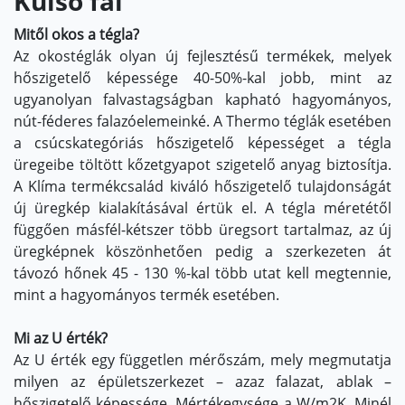
Külső fal
Mitől okos a tégla?
Az okostéglák olyan új fejlesztésű termékek, melyek
hőszigetelő képessége 40-50%-kal jobb, mint az
ugyanolyan falvastagságban kapható hagyományos,
nút-féderes falazóelemeinké. A Thermo téglák esetében
a csúcskategóriás hőszigetelő képességet a tégla
üregeibe töltött kőzetgyapot szigetelő anyag biztosítja.
A Klíma termékcsalád kiváló hőszigetelő tulajdonságát
új üregkép kialakításával értük el. A tégla méretétől
függően másfél-kétszer több üregsort tartalmaz, az új
üregképnek köszönhetően pedig a szerkezeten át
távozó hőnek 45 - 130 %-kal több utat kell megtennie,
mint a hagyományos termék esetében.
Mi az U érték?
Az U érték egy független mérőszám, mely megmutatja
milyen az épületszerkezet – azaz falazat, ablak –
hőszigetelő képessége. Mértékegysége a W/m2K. Minél