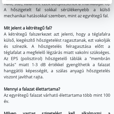
háló, stb., valamint ezek beépítésének a munkadíját is).
A hőszigetelt fal sokkal sérülékenyebb a külső
mechanikai hatásokkal szemben, mint az egyrétegű fal.
Mit jelent a kétrétegű fal?
A kétrétegű falszerkezet azt jelenti, hogy a téglafalra
külső, kiegészítő hőszigetelést ragasztanak, ezt vakolják
és színezik. A hőszigetelés felragasztása előtt a
téglafalat a megfelelő légzárás miatt vakolni szükséges.
Az EPS (polisztirol) hőszigetelő táblák a "membrán
hatás" miatt 1-3 dB értékkel gyengíthetik a falazat
hanggátló képességét, a szálas anyagú hőszigetelés
viszont javíthat rajta.
Mennyi a falazat élettartama?
Az egyrétegű falazat várható élettartama több mint 100
év.
Milyen vastag szigetelést kell alkalmazni a