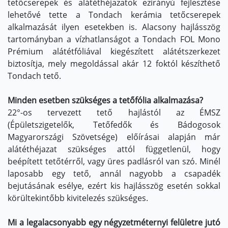
tetőcserepek és alátéthéjazatok ezirányú fejlesztése
lehetővé tette a Tondach kerámia tetőcserepek
alkalmazását ilyen esetekben is. Alacsony hajlásszög
tartományban a vízhatlanságot a Tondach FOL Mono
Prémium alátétfóliával kiegészített alátétszerkezet
biztosítja, mely megoldással akár 12 foktól készíthető
Tondach tető.
Minden esetben szükséges a tetőfólia alkalmazása?
22°-os tervezett tető hajlástól az ÉMSZ
(Épületszigetelők, Tetőfedők és Bádogosok
Magyarországi Szövetsége) előírásai alapján már
alátéthéjazat szükséges attól függetlenül, hogy
beépített tetőtérről, vagy üres padlásról van szó. Minél
laposabb egy tető, annál nagyobb a csapadék
bejutásának esélye, ezért kis hajlásszög esetén sokkal
körültekintőbb kivitelezés szükséges.
Mi a legalacsonyabb egy négyzetméternyi felületre jutó