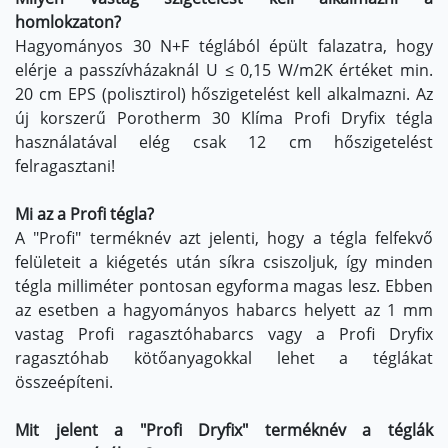
homlokzaton?
Hagyományos 30 N+F téglából épült falazatra, hogy
elérje a passzívházaknál U ≤ 0,15 W/m2K értéket min.
20 cm EPS (polisztirol) hőszigetelést kell alkalmazni. Az
új korszerű Porotherm 30 Klíma Profi Dryfix tégla
használatával elég csak 12 cm hőszigetelést
felragasztani!
Mi az a Profi tégla?
A "Profi" terméknév azt jelenti, hogy a tégla felfekvő
felületeit a kiégetés után síkra csiszoljuk, így minden
tégla milliméter pontosan egyforma magas lesz. Ebben
az esetben a hagyományos habarcs helyett az 1 mm
vastag Profi ragasztóhabarcs vagy a Profi Dryfix
ragasztóhab kötőanyagokkal lehet a téglákat
összeépíteni.
Mit jelent a "Profi Dryfix" terméknév a téglák