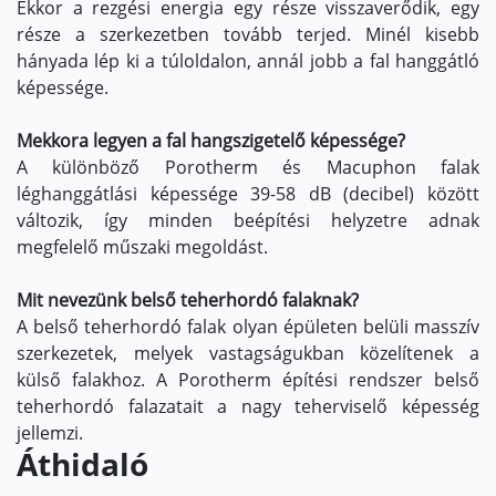
Ekkor a rezgési energia egy része visszaverődik, egy
része a szerkezetben tovább terjed. Minél kisebb
hányada lép ki a túloldalon, annál jobb a fal hanggátló
képessége.
Mekkora legyen a fal hangszigetelő képessége?
A különböző Porotherm és Macuphon falak
léghanggátlási képessége 39-58 dB (decibel) között
változik, így minden beépítési helyzetre adnak
megfelelő műszaki megoldást.
Mit nevezünk belső teherhordó falaknak?
A belső teherhordó falak olyan épületen belüli masszív
szerkezetek, melyek vastagságukban közelítenek a
külső falakhoz. A Porotherm építési rendszer belső
teherhordó falazatait a nagy teherviselő képesség
jellemzi.
Áthidaló