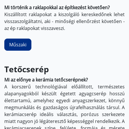
Mi történik a raklapokkal az építkezést követően?
Kiszállított raklapokat a kiszolgáló kereskedőnek lehet
visszaszolgáltatni, aki - minőségi ellenőrzést követően -
az ép raklapokat visszaveszi.
Műszaki
Tetőcserép
Mi az előnye a kerámia tetőcserépnek?
A korszerű technológiával előállított, természetes
alapanyagokból készült égetett agyagcserép hosszú
élettartamú, amelyhez egyedi anyagszerkezet, könnyű
megmunkálás és gazdaságos újrafelhasználás társul. A
kerámiacserép ideális választás, porózus szerkezete
miatt nagyon jó légáteresztő képességgel rendelkezik. A
kerámiacserepek színe, felülete, formája és mérete