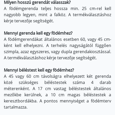
Milyen hosszú gerendát válasszak?
A födémgerenda teljes hossza min. 25 cm-rel kell
nagyobb legyen, mint a falköz. A termékválasztáshoz
kérje tervezője segítségét.
Mennyi gerenda kell egy födémhez?
A födémgerendákat általános esetben 60, vagy 45 cm-
ként kell elhelyezni. A terhelés nagyságától függően
szimpla, azaz egyszeres, vagy dupla gerendakiosztással.
A termékválasztáshoz kérje tervezője segítségét.
Mennyi béléstest kell egy födémhez?
A 45 vagy 60 cm távolságra elhelyezett két gerenda
közé szükséges béléstestek száma 4 darab
méterenként. A 17 cm vastag béléstestek általános
mezőkbe kerülnek, a 10 cm magas béléstestek a
keresztbordákba. A pontos mennyiséget a födémterv
tartalmazza.