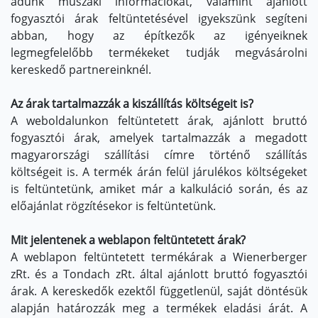
adunk műszaki információkat, valamint ajánlott
fogyasztói árak feltüntetésével igyekszünk segíteni
abban, hogy az építkezők az igényeiknek
legmegfelelőbb termékeket tudják megvásárolni
kereskedő partnereinknél.
Az árak tartalmazzák a kiszállítás költségeit is?
A weboldalunkon feltüntetett árak, ajánlott bruttó
fogyasztói árak, amelyek tartalmazzák a megadott
magyarországi szállítási címre történő szállítás
költségeit is. A termék árán felül járulékos költségeket
is feltüntetünk, amiket már a kalkuláció során, és az
előajánlat rögzítésekor is feltüntetünk.
Mit jelentenek a weblapon feltüntetett árak?
A weblapon feltüntetett termékárak a Wienerberger
zRt. és a Tondach zRt. által ajánlott bruttó fogyasztói
árak. A kereskedők ezektől függetlenül, saját döntésük
alapján határozzák meg a termékek eladási árát. A