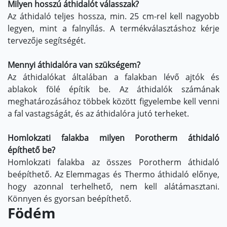
Milyen hosszú áthidalót válasszak?
Az áthidaló teljes hossza, min. 25 cm-rel kell nagyobb
legyen, mint a falnyílás. A termékválasztáshoz kérje
tervezője segítségét.
Mennyi áthidalóra van szükségem?
Az áthidalókat általában a falakban lévő ajtók és
ablakok fölé építik be. Az áthidalók számának
meghatározásához többek között figyelembe kell venni
a fal vastagságát, és az áthidalóra jutó terheket.
Homlokzati falakba milyen Porotherm áthidaló
építhető be?
Homlokzati falakba az összes Porotherm áthidaló
beépíthető. Az Elemmagas és Thermo áthidaló előnye,
hogy azonnal terhelhető, nem kell alátámasztani.
Könnyen és gyorsan beépíthető.
Födém