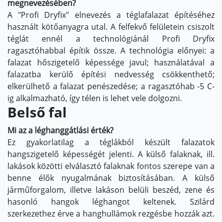
megnevezésében?
A "Profi Dryfix" elnevezés a téglafalazat építéséhez
használt kötőanyagra utal. A felfekvő felületein csiszolt
téglát ennél a technológiánál Profi Dryfix
ragasztóhabbal építik össze. A technológia előnyei: a
falazat hőszigetelő képessége javul; használatával a
falazatba kerülő építési nedvesség csökkenthető;
elkerülhető a falazat penészedése; a ragasztóhab -5 C-
ig alkalmazható, így télen is lehet vele dolgozni.
Belső fal
Mi az a léghanggátlási érték?
Ez gyakorlatilag a téglákból készült falazatok
hangszigetelő képességét jelenti. A külső falaknak, ill.
lakások közötti elválasztó falaknak fontos szerepe van a
benne élők nyugalmának biztosításában. A külső
járműforgalom, illetve lakáson belüli beszéd, zene és
hasonló hangok léghangot keltenek. Szilárd
szerkezethez érve a hanghullámok rezgésbe hozzák azt.