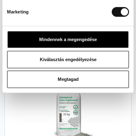
Marketing
KERTI DÍSZKAVICS 40-60 MM SZÜRKE
Mindennek a megengedése
Ajánlott bruttó fogyasztói ár
4 219 Ft/db
Kiválasztás engedélyezése
Ajánlatot kérek
Megtagad