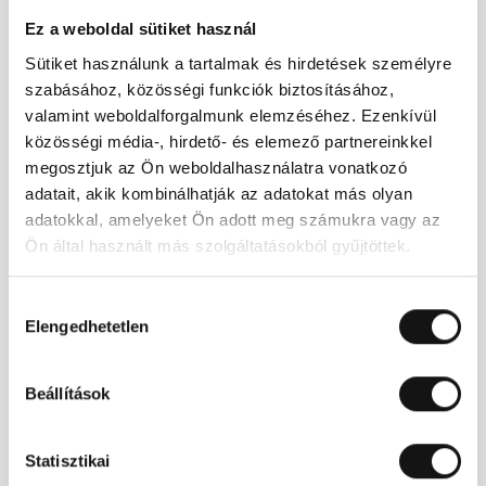
Ez a weboldal sütiket használ
Sütiket használunk a tartalmak és hirdetések személyre
szabásához, közösségi funkciók biztosításához,
KERTI DÍSZKAVICS 40-60 MM FEHÉR
valamint weboldalforgalmunk elemzéséhez. Ezenkívül
közösségi média-, hirdető- és elemező partnereinkkel
Ajánlott bruttó fogyasztói ár
megosztjuk az Ön weboldalhasználatra vonatkozó
4 219 Ft/db
adatait, akik kombinálhatják az adatokat más olyan
adatokkal, amelyeket Ön adott meg számukra vagy az
Ajánlatot kérek
Ön által használt más szolgáltatásokból gyűjtöttek.
Hozzájárulás
Elengedhetetlen
kiválasztása
Beállítások
Statisztikai