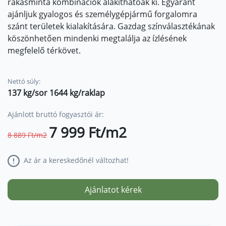
rakásminta kombinációk alakíthatóak ki. Egyaránt
ajánljuk gyalogos és személygépjármű forgalomra
szánt területek kialakítására. Gazdag színválasztékának
köszönhetően mindenki megtalálja az ízlésének
megfelelő térkövet.
Nettó súly:
137 kg/sor 1644 kg/raklap
Ajánlott bruttó fogyasztói ár:
7 999 Ft/m2
8 889 Ft/m2
Az ár a kereskedőnél változhat!
Ajánlatot kérek