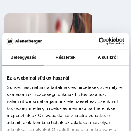
Beleegyezés
Részletek
A sütikről
Ez a weboldal sütiket használ
Sütiket használunk a tartalmak és hirdetések személyre
szabásához, közösségi funkciók biztosításához,
valamint weboldalforgalmunk elemzéséhez. Ezenkívül
közösségi média-, hirdető- és elemező partnereinkkel
Hírlevél feliratkozás
megosztjuk az Ön weboldalhasználatra vonatkozó
adatait, akik kombinálhatják az adatokat más olyan
Iratkozzon fel hírlevelünkre, ha szeretne első kézből
adatokkal, amelyeket Ön adott meg számukra vagy az