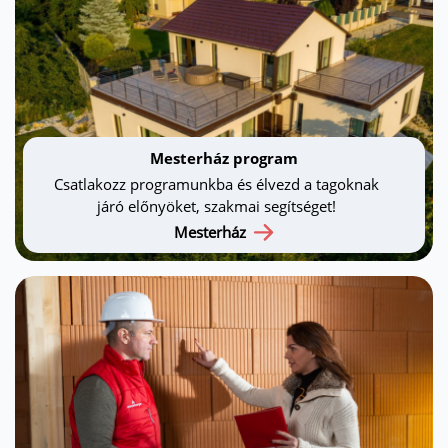
Mesterház program
Csatlakozz programunkba és élvezd a tagoknak
járó előnyöket, szakmai segítséget!
Mesterház